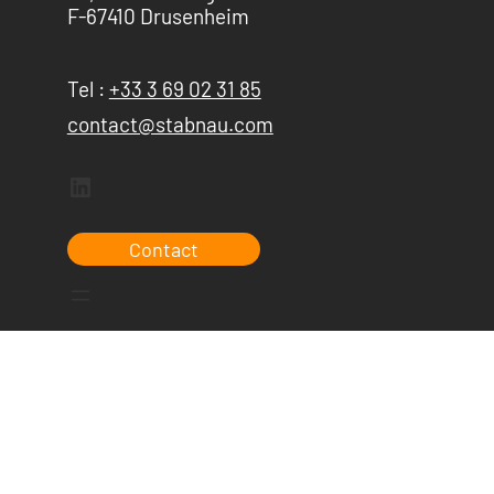
F-67410 Drusenheim
Tel :
+33 3 69 02 31 85
contact@stabnau.com
LinkedIn
Contact