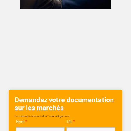
Demandez votre documentation
sur les marchés
Les champs marqués d’un
*
sont obligatoires
Nom
*
Tél.
*